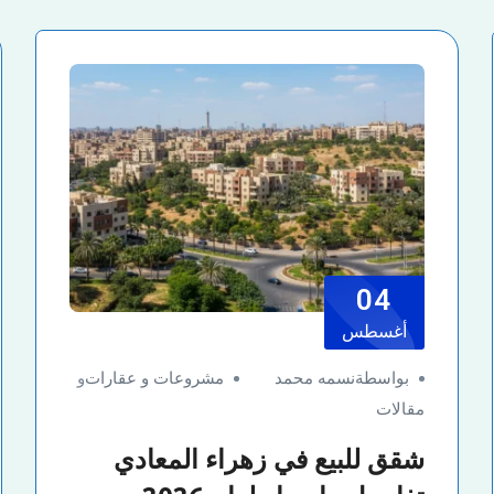
04
أغسطس
بواسطةنسمه محمد
مشروعات و عقارات
و
مقالات
شقق للبيع في زهراء المعادي