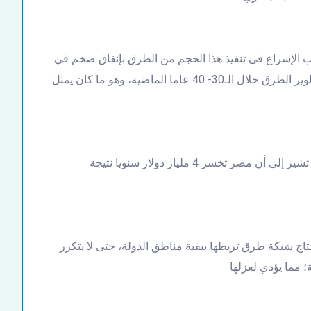
ب الإسراع فى تنفيذ هذا الحجم من الطرق بإنفاق ضخم في
فترة قصيرة، إلى محاولة الحكومة تعويض التأخر في تطوير الطرق خلال الـ30- 40 عاما الماضية، وهو ما كان يمثل
وأعطى مثالا بأن دراسات البنك الدولي والجهات البحثية تشير إلى أن مصر تخسر 4 مليار دولار سنويا نتيجة
تاج شبكة طرق تربطها ببقية مناطق الدولة، حتى لا يتكرر
 مما يؤدي لعزلها