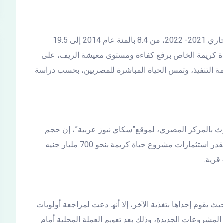
وارتفع حجم الاستثمارات الحكومية، في موازنة العام الجاري 2021- 2022، من 8.4 بالمئة عام 2014 إلى 19.5
 كريمة الخاص برفع كفاءة ومستوى معيشة الريف، على
 التنفيذ، وتمس الحياة المباشرة للمصريين، بحسب دراسة
بحوث بالمركز المصري، لموقع”سكاي نيوز عربية”، إن حجم
استثمارات شبكة الطرق يبلغ 740 مليار جنيه، فى حين تقدر استثمارات مشروع حياة كريمة بنحو 700 مليار جنيه
ث يقوم إحداها بتغذية الآخر، إلا أنها دعت لمراجعة أولويات
 المشروعات الجديدة، وذلك بعد تعويم العملة المحلية أمام