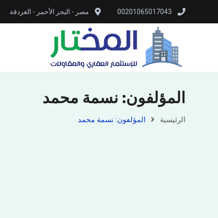
00201065017043
مصر - البحر الأحمر - الغردقة
المؤلفون: نسمة محمد
الرئيسية
المؤلفون: نسمة محمد