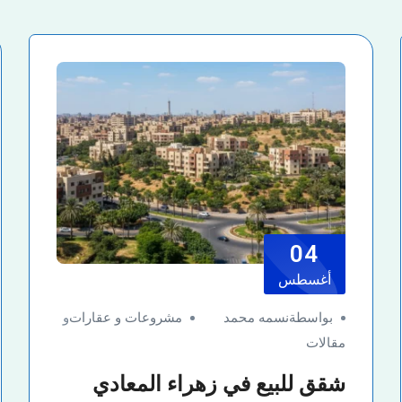
04
أغسطس
بواسطةنسمه محمد
مشروعات و عقارات
و
مقالات
شقق للبيع في زهراء المعادي