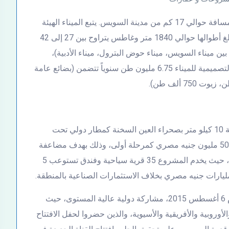
يقع الميناء على الشاطئ الغربي لخليج السويس وعلى مسافة حوالي 17 كم من مدينة السويس. يتبع الميناء الهيئة
العامة لموانئ البحر الأحمر، ويتكون من تسعة أرصفة تبلغ أطوالها حوالي 1840 متر وغاطس يتراوح بين 27 إلى 42
ي مساحة مشتركة بين ميناء السويس، ميناء حوض البترول، ميناء الأدبية)،
ومساحة أرضية تبلغ 0.8 كم. كما تصل الطاقة القصوى التصميمية للميناء 6.75 مليون طن سنوياً تتضمن (بضائع عامة
هو مشروع لإقامة مطار بمحافظة السويس على مساحة 10 كيلو متر بصحراء العين السخنة كمطار دولي تحت
إشراف وزارة الطيران المدني بقيمة تمويلية تصل إلى 500 مليون جنيه مصري كمرحلة أولى، وذلك بهدف مضاعفة
وجذب الاستثمارات العربية والأجنبية في مجال السياحة، حيث يخدم المشروع 35 قرية سياحية وفندق تستوعب 5
حفل الافتتاح شهد حفل افتتاح قناة السويس الجديدة يوم 6 أغسطس 2015، مشاركة دولية عالية المستوى، حيث
أوروبية والأفريقية والأسيوية، والذين حضروا لحفل الافتتاح