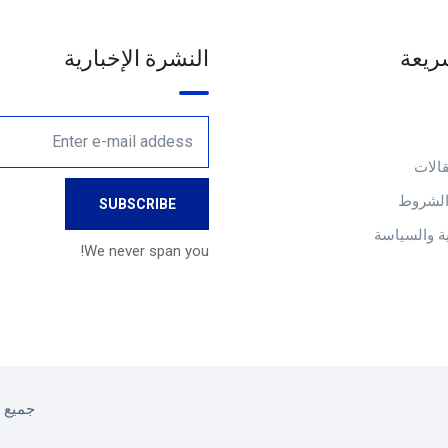
ريعة
النشرة الإخبارية
الات
والشروط
 والسياسة
We never span you!
جميع ا