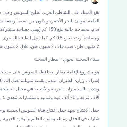
قدم، بمساحة مائية تبلغ 158 كم (وه
2 مليون طن، صب جاف 2 مليون طن، غلال 2 مليون طن، زيوت 750 ألف طن).
ميناء السخنة الجوي – مطار السخنة
آلاف غرفة و 20 ألف فيلا وشاليه باستثمارات تتعدى 5 مليارات جنيه مصري بخلاف الاستثمارات الصناعية بالمنطقة.
شارك في الحفل زعماء وملوك العالم والوفود العربية وال