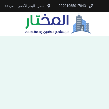
00201065017043
مصر - البحر الأحمر - الغردقة