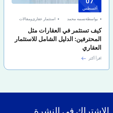
07
أغسطس
بواسطةنسمه محمد
استثمار عقارى
و
مقالات
كيف تستثمر في العقارات مثل
المحترفين: الدليل الشامل للاستثمار
العقاري
اقرأ أكثر
الاشتراك في النشرة