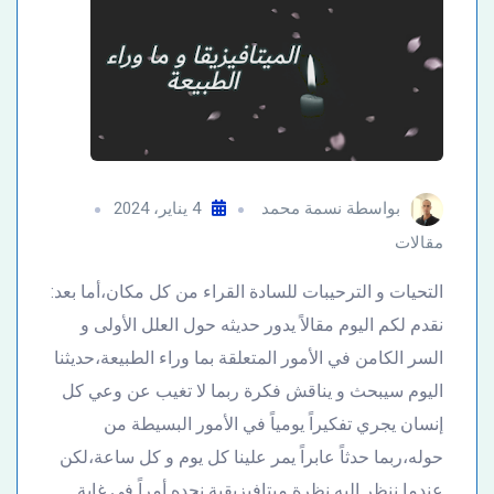
بواسطة
نسمة محمد
4 يناير، 2024
مقالات
التحيات و الترحيبات للسادة القراء من كل مكان،أما بعد:
نقدم لكم اليوم مقالاً يدور حديثه حول العلل الأولى و
السر الكامن في الأمور المتعلقة بما وراء الطبيعة،حديثنا
اليوم سيبحث و يناقش فكرة ربما لا تغيب عن وعي كل
إنسان يجري تفكيراً يومياً في الأمور البسيطة من
حوله،ربما حدثاً عابراً يمر علينا كل يوم و كل ساعة،لكن
عندما ننظر إليه نظرة ميتافيزيقية نجده أمراً في غاية