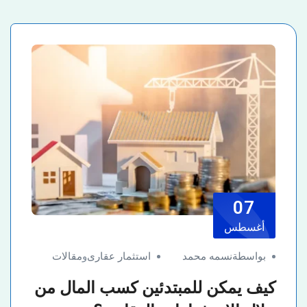
07
أغسطس
بواسطةنسمه محمد
استثمار عقارى
و
مقالات
كيف يمكن للمبتدئين كسب المال من