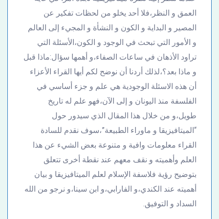
العمق و النظر،فلا أحد يخلو من لحظات تفكير عن
المصير و البداية و الكون و النشأة و المجيء إلى العالم
و الأمور التي تبحث في الوجود و الكون،الأسئلة التي
تراود الأذهان في ساعات الصفاء،و أهمها سؤال:ماذا قبل
و ماذا بعد؟،لذلك أردنا أن نوضح لكم أيها القراء الأعزاء
أن هذه الاسئلة الوجودية هي علم و جزء أساسي في
الفلسفة منذ اليونان و إلى الآن،فهو علم له تاريخ
طويل،و من خلال هذا المقال الذي سيدور حول
“الميتافيزيقا و ماوراء الطبيعة”،سوف نقدم للسادة
القراء معلومات وافية و متنوعة بعض الشيء عن هذا
العلم وأهميته و نقف معهم عند نقطة أخرى تتعلق
بتوضيح رؤية فلاسفة الإسلام لعلم الميتافيزيقا و بيان
أهميته عند الكندي،و الفارابي،و ابن سينا،و نرجو من الله
السداد و التوفيق.