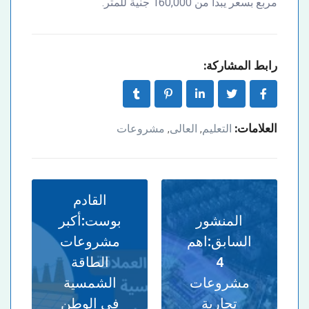
مربع بسعر يبدأ من 160,000 جنية للمتر.
رابط المشاركة:
العلامات:
التعليم
العالى
مشروعات
,
,
القادم
المنشور
بوست:
أكبر
السابق:
اهم
مشروعات
4
الطاقة
مشروعات
الشمسية
تجارية
في الوطن