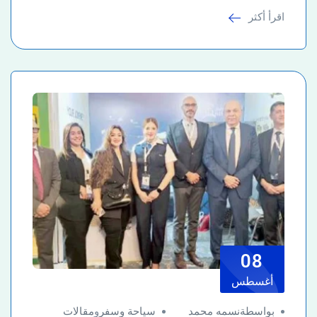
اقرأ أكثر
08
أغسطس
بواسطةنسمه محمد
سياحة وسفر
و
مقالات