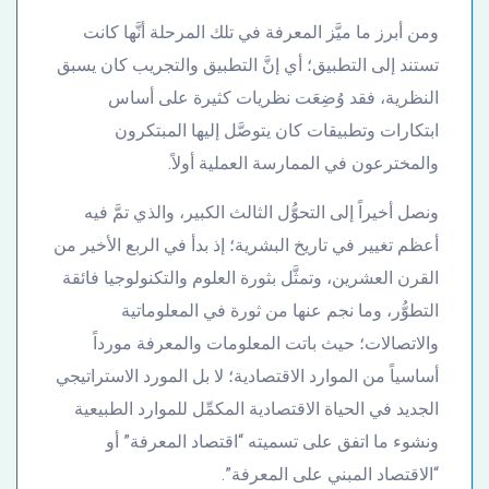
ومن أبرز ما ميَّز المعرفة في تلك المرحلة أنَّها كانت
تستند إلى التطبيق؛ أي إنَّ التطبيق والتجريب كان يسبق
النظرية، فقد وُضِعَت نظريات كثيرة على أساس
ابتكارات وتطبيقات كان يتوصَّل إليها المبتكرون
والمخترعون في الممارسة العملية أولاً.
ونصل أخيراً إلى التحوُّل الثالث الكبير، والذي تمَّ فيه
أعظم تغيير في تاريخ البشرية؛ إذ بدأ في الربع الأخير من
القرن العشرين، وتمثَّل بثورة العلوم والتكنولوجيا فائقة
التطوُّر، وما نجم عنها من ثورة في المعلوماتية
والاتصالات؛ حيث باتت المعلومات والمعرفة مورداً
أساسياً من الموارد الاقتصادية؛ لا بل المورد الاستراتيجي
الجديد في الحياة الاقتصادية المكمِّل للموارد الطبيعية
ونشوء ما اتفق على تسميته “اقتصاد المعرفة” أو
“الاقتصاد المبني على المعرفة”.