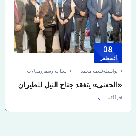
08
أغسطس
بواسطةنسمه محمد
سياحة وسفر
و
مقالات
«الحفنى» يتفقد جناح النيل للطيران
اقرأ أكثر