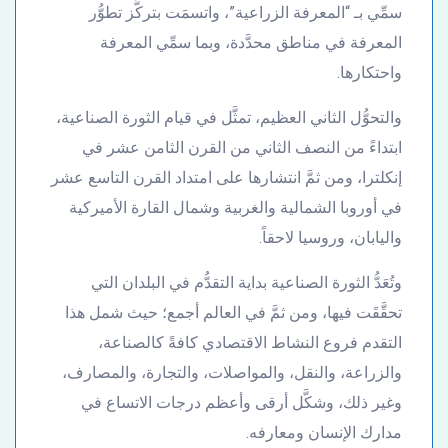
سمِّي بـ “المعرفة الزراعية”، واتسمَت بتركُّز تطوُّر
المعرفة في مناطق محدَّدة، وبما سمِّي المعرفة
واحتكارها.
والتحوُّل الثاني العظيم، تمثَّل في قيام الثورة الصناعية،
ابتداءً من النصف الثاني من القرن الثامن عشر في
إنكلترا، ومن ثمَّ انتشارها على امتداد القرن التاسع عشر
في أوروبا الشمالية والغربية وشمال القارة الأميركية
واليابان، وروسيا لاحقاً.
وتُعَدُّ الثورة الصناعية بداية التقدُّم في البلدان التي
تحقَّقَت فيها، ومن ثمَّ في العالم أجمع؛ حيث شمل هذا
التقدم فروع النشاط الاقتصادي كافةً كالصناعة،
والزراعة، والنقل، والمواصلات، والتجارة، والمصارف،
وغير ذلك، وشكَّل أرقى وأعظم درجات الاتساع في
مدارك الإنسان ومعارفه.