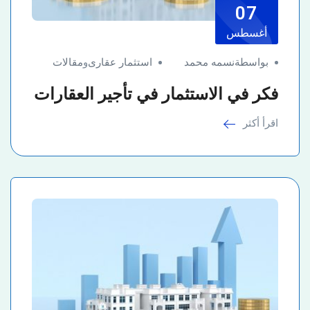
07
أغسطس
بواسطةنسمه محمد
استثمار عقارى
و
مقالات
فكر في الاستثمار في تأجير العقارات
اقرأ أكثر