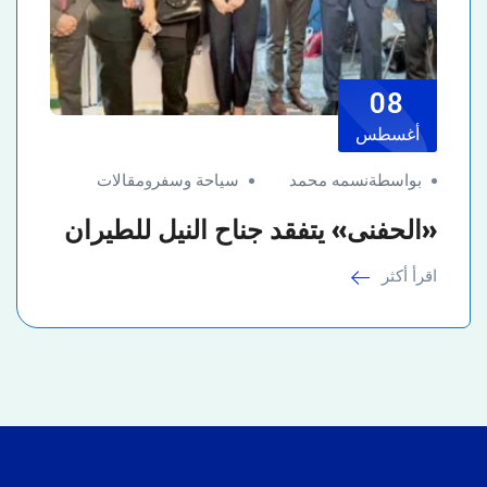
08
أغسطس
بواسطةنسمه محمد
سياحة وسفر
و
مقالات
«الحفنى» يتفقد جناح النيل للطيران
اقرأ أكثر