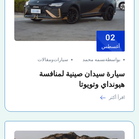
02
أغسطس
بواسطةنسمه محمد
سيارات
و
مقالات
سيارة سيدان صينية لمنافسة
هيونداي وتويوتا
اقرأ أكثر