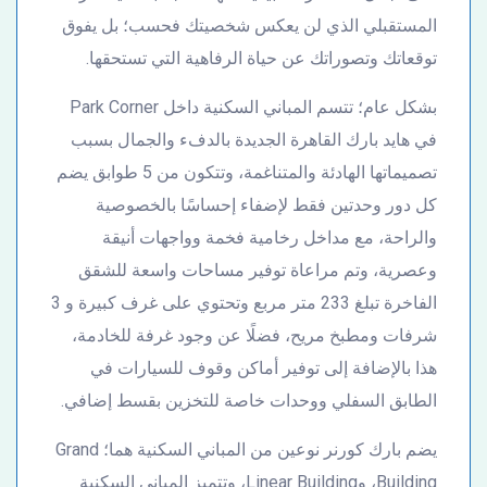
المستقبلي الذي لن يعكس شخصيتك فحسب؛ بل يفوق
توقعاتك وتصوراتك عن حياة الرفاهية التي تستحقها.
بشكل عام؛ تتسم المباني السكنية داخل Park Corner
في هايد بارك القاهرة الجديدة بالدفء والجمال بسبب
تصميماتها الهادئة والمتناغمة، وتتكون من 5 طوابق يضم
كل دور وحدتين فقط لإضفاء إحساسًا بالخصوصية
والراحة، مع مداخل رخامية فخمة وواجهات أنيقة
وعصرية، وتم مراعاة توفير مساحات واسعة للشقق
الفاخرة تبلغ 233 متر مربع وتحتوي على غرف كبيرة و 3
شرفات ومطبخ مريح، فضلًا عن وجود غرفة للخادمة،
هذا بالإضافة إلى توفير أماكن وقوف للسيارات في
الطابق السفلي ووحدات خاصة للتخزين بقسط إضافي.
يضم بارك كورنر نوعين من المباني السكنية هما؛ Grand
Building، وLinear Building، وتتميز المباني السكنية