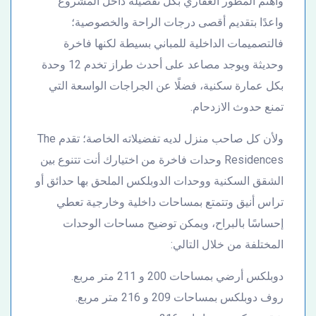
واهتم المطور العقاري بكل تفصيلة داخل المشروع
واعدًا بتقديم أقصى درجات الراحة والخصوصية؛
فالتصميمات الداخلية للمباني بسيطة لكنها فاخرة
وحديثة ويوجد مصاعد على أحدث طراز تخدم 12 وحدة
بكل عمارة سكنية، فضلًا عن الجراجات الواسعة التي
تمنع حدوث الازدحام.
ولأن كل صاحب منزل لديه تفضيلاته الخاصة؛ تقدم The
Residences وحدات فاخرة من اختيارك أنت تتنوع بين
الشقق السكنية ووحدات الدوبلكس الملحق بها حدائق أو
تراس أنيق وتتمتع بمساحات داخلية وخارجية تعطي
إحساسًا بالبراح، ويمكن توضيح مساحات الوحدات
المختلفة من خلال التالي:
دوبلكس أرضي بمساحات 200 و 211 متر مربع.
روف دوبلكس بمساحات 209 و 216 متر مربع.