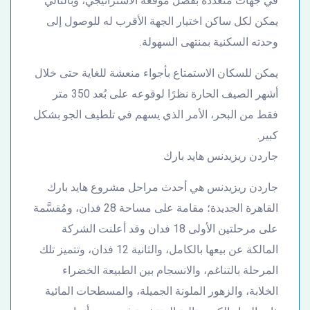
في جهات متعددة بفضل موقعه الاستراتيجي، وبالتالي
يمكن لكل ساكن اختيار الجهة الأقرب له للوصول إلى
وحدته السكنية بمنتهى السهولة.
يمكن للسكان الاستمتاع بأجواء منعشة للغاية حتى خلال
أشهر الصيف الحارة نظرًا لوقوعه على بُعد 350 متر
فقط من البحر، الأمر الذي يسهم في تلطيف الجو بشكل
كبير.
جاردن ريزيدنس هايد بارك
جاردن ريزيدنس هي أحدث مراحل مشروع هايد بارك
القاهرة الجديدة؛ مقامة على مساحة 28 فدان، ومُقسَّمة
على مرحلتين الأولى 18 فدان وقد أعلنت الشركة
المالكة عن بيعها بالكامل، والثانية 12 فدان، وتتميز تلك
المرحلة بالتناغم، والانسجام بين الطبيعة الخضراء
الخلابة، والزهور الملونة الجميلة، والمسطحات المائية