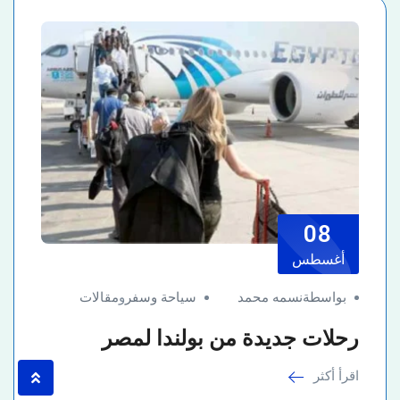
08
أغسطس
بواسطةنسمه محمد
سياحة وسفر
و
مقالات
رحلات جديدة من بولندا لمصر
اقرأ أكثر