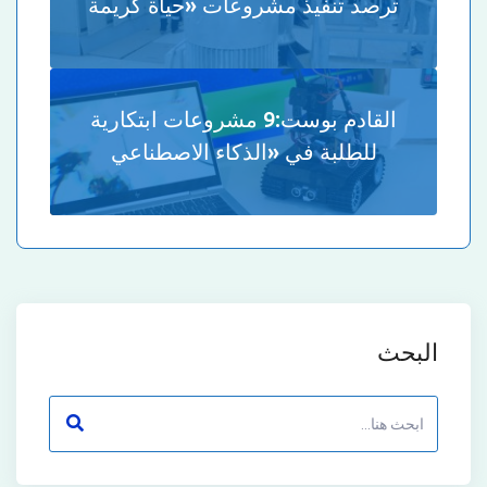
ترصد تنفيذ مشروعات «حياة كريمة
القادم بوست:
9 مشروعات ابتكارية
للطلبة في «الذكاء الاصطناعي
البحث