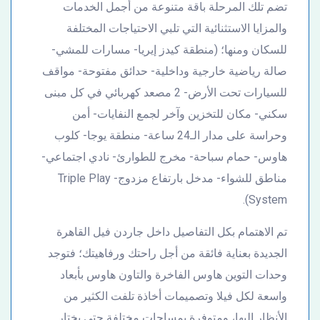
تضم تلك المرحلة باقة متنوعة من أجمل الخدمات
والمزايا الاستثنائية التي تلبي الاحتياجات المختلفة
للسكان ومنها؛ (منطقة كيدز إيريا- مسارات للمشي-
صالة رياضية خارجية وداخلية- حدائق مفتوحة- مواقف
للسيارات تحت الأرض- 2 مصعد كهربائي في كل مبنى
سكني- مكان للتخزين وآخر لجمع النفايات- أمن
وحراسة على مدار الـ24 ساعة- منطقة يوجا- كلوب
هاوس- حمام سباحة- مخرج للطوارئ- نادي اجتماعي-
مناطق للشواء- مدخل بارتفاع مزدوج- Triple Play
System).
تم الاهتمام بكل التفاصيل داخل جاردن فيل القاهرة
الجديدة بعناية فائقة من أجل راحتك ورفاهيتك؛ فتوجد
وحدات التوين هاوس الفاخرة والتاون هاوس بأبعاد
واسعة لكل فيلا وتصميمات أخاذة تلفت الكثير من
الأنظار إليها، ومتوفرة بمساحات مختلفة حتى يختار