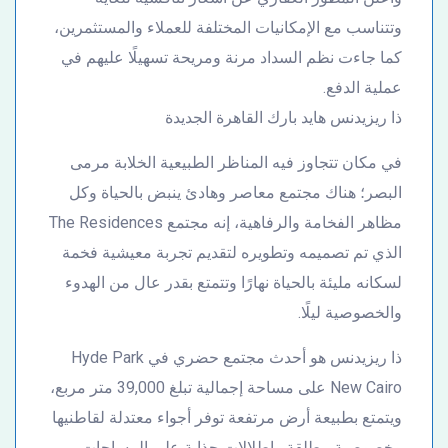
وتتناسب مع الإمكانيات المختلفة للعملاء والمستثمرين،
كما جاءت نظم السداد مرنة ومريحة تسهيلًا عليهم في
عملية الدفع.
ذا ريزيدنس هايد بارك القاهرة الجديدة
في مكان تتجاوز فيه المناظر الطبيعية الخلابة مرمى
البصر؛ هناك مجتمع معاصر وهادئ ينبض بالحياة وكل
مظاهر الفخامة والرفاهية، إنه مجتمع The Residences
الذي تم تصميمه وتطويره لتقديم تجربة معيشية فخمة
لسكانه مليئة بالحياة نهارًا وتتمتع بقدر عال من الهدوء
والخصوصية ليلًا.
ذا ريزيدنس هو أحدث مجتمع حضري في Hyde Park
New Cairo على مساحة إجمالية تبلغ 39,000 متر مربع،
ويتمتع بطبيعة أرض مرتفعة توفر أجواء معتدلة لقاطنيها
وخصوصية مطلقة وإطلالات جذابة على المساحات