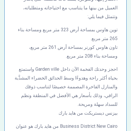
العميل من بينها ما يتناسب مع احتياجاته ومتطلباته،
وتتمثل فيما يلي:
توين هاوس بمساحة أرض 323 متر مربع ومساحة بناء
265 متر مربع.
تاون هاوس كورنر بمساحة أرض 261 متر مربع،
ومساحة بناء 208 متر مربع.
احجز وحدتك الفخمة الآن داخل Garden ville واستمتع
بحياة أكثر راحة وهدوءًا وسط الحدائق الخضراء المشذَّبة
والمنازل الفاخرة المصممة خصيصًا لتناسب ذوقك
الراقي، وذلك بأسعار هي الأفضل في المنطقة ونظم
للسداد سهلة ومريحة.
بيزنس ديستريكت من هايد بارك
Business District New Cairo من هايد بارك هو عنوان