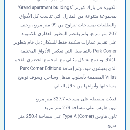
الكبيرة في بارك كورنر “Grand apartment buildings”
بمجموعة متنوعة من المنازل التي تناسب كل الأذواق
والتطلعات بمساحات تتراوح من 99 متر مربع، وحتى
207 متر مربع، ولم يقتصر المطور العقاري للكمبوند
على تقديم عمارات سكنية فقط للسكان؛ بل قام بتطوير
Park Corner بالتفاصيل التي تعكس الأذواق المختلفة
للمُلَّاك وتندمج بشكل مثالي مع المجتمع الحضري الفخم
الذي يعيشون فيه، وتم إضافة Park Corner Editions
Villas المصممة بأسلوب مذهل وساحر، وسوف نوضح
مساحاتها وأنواعها من خلال التالي:
فيلات منفصلة على مساحة 327.7 متر مربع.
توين هاوس على مساحة 279 متر مربع.
تاون هاوس Type A (Corner) على مساحة 250.4 متر
مربع.