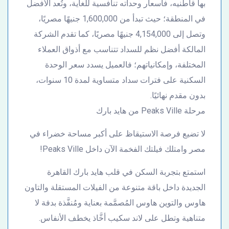
بها قاطنيه، فأسعار وحداته تنافسية للغاية، وتُعد الأفضل
في المنطقة؛ حيث تبدأ من 1,600,000 جنيهًا مصريًا،
وتصل إلى 4,154,000 جنيهًا مصريًا، كما تقدم الشركة
المالكة أفضل نظم للسداد تتناسب مع أذواق العملاء
المختلفة، وإمكانياتهم؛ فالعميل يسدد سعر الوحدة
السكنية على فترات سداد متساوية لمدة 10 سنوات،
بدون مقدم نهائيًا.
مرحلة Peaks Ville من هايد بارك
لا تضيع فرصة الاستيقاظ على أكبر مساحة خضراء في
مصر وامتلك فيلتك الفخمة الآن داخل Peaks Ville!
استمتع بتجربة السكن في قلب هايد بارك القاهرة
الجديدة داخل باقة متنوعة من الفيلات المستقلة والتاون
هاوس والتوين هاوس المُصمَّمة بعناية ومُنفَّذة بدفة لا
متناهية وتطل على لاند سكيب أخَّاذ يخطف الأنفاس.