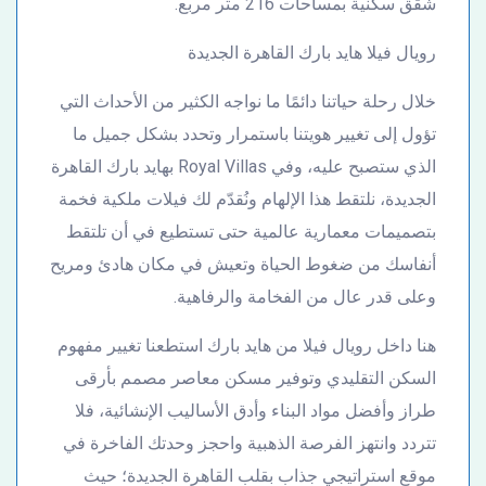
شقق سكنية بمساحات 216 متر مربع.
رويال فيلا هايد بارك القاهرة الجديدة
خلال رحلة حياتنا دائمًا ما نواجه الكثير من الأحداث التي
تؤول إلى تغيير هويتنا باستمرار وتحدد بشكل جميل ما
الذي ستصبح عليه، وفي Royal Villas بهايد بارك القاهرة
الجديدة، نلتقط هذا الإلهام ونُقدّم لك فيلات ملكية فخمة
بتصميمات معمارية عالمية حتى تستطيع في أن تلتقط
أنفاسك من ضغوط الحياة وتعيش في مكان هادئ ومريح
وعلى قدر عال من الفخامة والرفاهية.
هنا داخل رويال فيلا من هايد بارك استطعنا تغيير مفهوم
السكن التقليدي وتوفير مسكن معاصر مصمم بأرقى
طراز وأفضل مواد البناء وأدق الأساليب الإنشائية، فلا
تتردد وانتهز الفرصة الذهبية واحجز وحدتك الفاخرة في
موقع استراتيجي جذاب بقلب القاهرة الجديدة؛ حيث