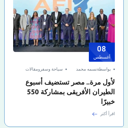
08
أغسطس
بواسطةنسمه محمد
سياحة وسفر
و
مقالات
لأول مرة.. مصر تستضيف أسبوع
الطيران الأفريقى بمشاركة 550
خبيرًا
اقرأ أكثر