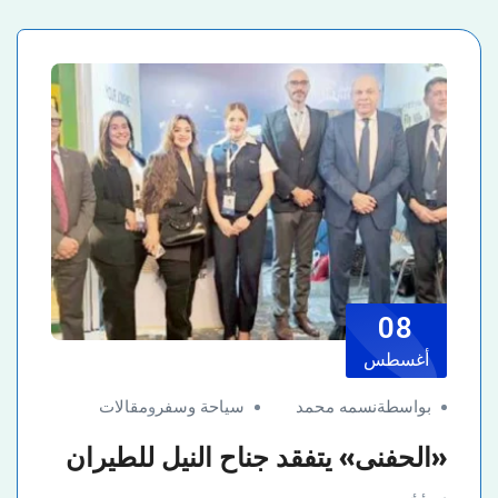
08
أغسطس
بواسطةنسمه محمد
سياحة وسفر
و
مقالات
«الحفنى» يتفقد جناح النيل للطيران