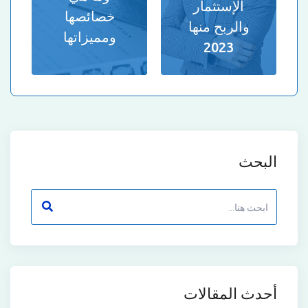
الإستثمار
خصائصها
والربح منها
ومميزاتها
2023
البحث
أحدث المقالات