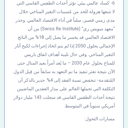
6- كساد عالمي بيئي: تؤثر أحداث الطقس القاسي التي
لا تتبعها هرولة للحد من مُسببات التغير المناخي خلال
مدى زمني قصير، سلباً في أداء الاقتصاد العالمي. وحذر
“معهد سويس ري” (Swiss Re Institute) من أن
الاقتصاد العالمي قد يخسر ما يصل إلى 18% من الناتج
الإجمالي بحلول 2050 إذا لم يتم اتخاذ إجراءات لكبح آثار
التغير المناخي. وفي حال تلبية أهداف اتفاق باريس
للمناخ بحلول عام 2030 – ما يُعد أمراً بعيد المنال حتى
الآن نتيجة تعثر تنفيذ ما تم التعهد به سابقاً من قِبل الدول
المُتقدمة- تنخفض نسبة الفقد إلى 4%. جدير بالذكر أن
التكلفة التي تحملها العالم على مدار العقدين الماضيين
نتيجة أحداث الطقس القاسي قد سجلت 143 مليار دولار
أمريكي سنوياً في المتوسط.
مسارات التحول: