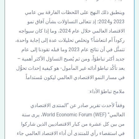
وينطبق ذلك النهج على اللحظات الفارقة بين عامي
2023 و2024؛ إذ تتعالى التساؤلات بشأن آفاق نمو
الاقتصاد العالمي خلال عام 2024، وما إذا كان سيواجه
ركوداً أم انتعاشاً؟ وتخلص تحليلات عدة إلى إجابة واحدة،
تتمثَّل في أن نتائج عام 2023 وما قبله تقودنا إلى عام
جديد أكثر تباطؤاً، ومن ثم يُصبح التساؤل الأكثر أهمية –
بعد تأكُد تباطؤ أدائه غير المأمول- هو كيفية إحداث تحوُّل
في مسار النمو الاقتصادي العالمي ليكون مُستداماً.
ملامح تباطؤ الأداء:
وفقاً لأحدث تقرير صادر عن “المنتدى الاقتصادي
العالمي” (WEF) World Economic Forum، يرى ستة
من بين كل عشرة من كبار الاقتصاديين الذين شاركوا
في استقصاء رأي للمنتدى أن أداء الاقتصاد العالمي جاء