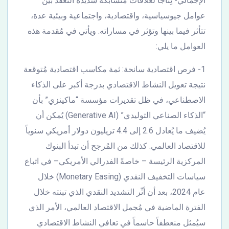
الإجمالي- نِتاجاً لعلاقات متشابكة شديدة التعقُّد بين
عوامل جيوسياسية، واقتصادية، واجتماعية وبيئية عدة،
تتأثر فيما بينها وتؤثر في مساراته. ويأتي في مُقدمة هذه
العوامل ما يلي:
1- فرص اقتصادية سانحة: ثمة مكاسب اقتصادية مُتوقعة
نتيجة تعويل النشاط الاقتصادي بدرجة أكبر على الذكاء
الاصطناعي، في ظل تقديرات مؤسسة “ماكينزي” بأن
“الذكاء الصناعي التوليدي” (Generative AI) يُمكن أن
يُضيف ما يُعادل 2.6 إلى 4.4 تريليون دولار أمريكي سنوياً
للاقتصاد العالمي. كذلك من المُرجح أن تبدأ البنوك
المركزية الرئيسة – خاصةً الفدرالي الأمريكي– في اتباع
سياسات التخفيف النقدي (Monetary Easing) خلال
عام 2024، بعد أن أثّر التشديد النقدي الذي تبنته خلال
الفترة الماضية في مُجمل الاقتصاد العالمي، الأمر الذي
سيُمثل منعطفاً حاسماً في تعافي النشاط الاقتصادي