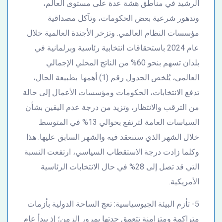
الرشيد في مناطق هشة عدة على مستوى العالم،
وتدهور شرعية بعض الحكومات، وتآكل مصداقية
مؤسسات النظام العالمي. وتزخر الأجندة العالمية خلال
عام 2024 باستحقاقات انتخابية رئاسية وبرلمانية في
بلدان تسهم بنحو 60% من الناتج المحلي الإجمالي
العالمي، يُلخص الجدول رقم (1) أهمها. بطبيعة الحال،
تدفع الانتخابات، الحكومات ومؤسسات الأعمال إلى حالة
من الترقب والانتظار، وتزيد من درجة عدم اليقين بشأن
السياسات العامة لترتفع بحوالي 13% في المتوسط
خلال الشهر الذي ستنعقد فيه والشهر السابق عليها. هذا
وكلما زادت درجة الاستقطاب السياسي، ارتفعت النسبة
التي قد تصل إلى 28% في حال الانتخابات الرئاسية
الأمريكية.
5- تأزم البيئة الجيوسياسية: تعج الساحة الدولية بأزمات
متراكمة ومتزامنة تتعمق حدتها بمرور الزمن؛ إذ يبدأ عام