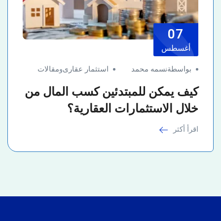
07
أغسطس
بواسطةنسمه محمد
استثمار عقارى
و
مقالات
كيف يمكن للمبتدئين كسب المال من
خلال الاستثمارات العقارية؟
اقرأ أكثر