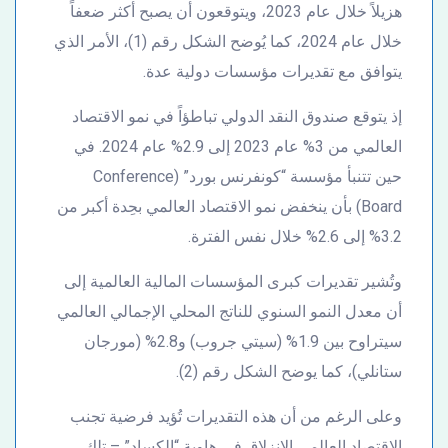
هزيلاً خلال عام 2023، ويتوقعون أن يصبح أكثر ضعفاً
خلال عام 2024، كما يُوضح الشكل رقم (1)، الأمر الذي
يتوافق مع تقديرات مؤسسات دولية عدة.
إذ يتوقع صندوق النقد الدولي تباطؤاً في نمو الاقتصاد
العالمي من 3% عام 2023 إلى 2.9% عام 2024. في
حين تتنبأ مؤسسة “كونفرنس بورد” (Conference
Board) بأن ينخفض نمو الاقتصاد العالمي بحِدة أكبر من
3.2% إلى 2.6% خلال نفس الفترة.
وتُشير تقديرات كبرى المؤسسات المالية العالمية إلى
أن معدل النمو السنوي للناتج المحلي الإجمالي العالمي
سيتراوح بين 1.9% (سيتي جروب) و2.8% (مورجان
ستانلي)، كما يوضح الشكل رقم (2).
وعلى الرغم من أن هذه التقديرات تُؤيد فرضية تجنب
الاقتصاد العالمي الانزلاق في هاوية “الكساد” – تلك