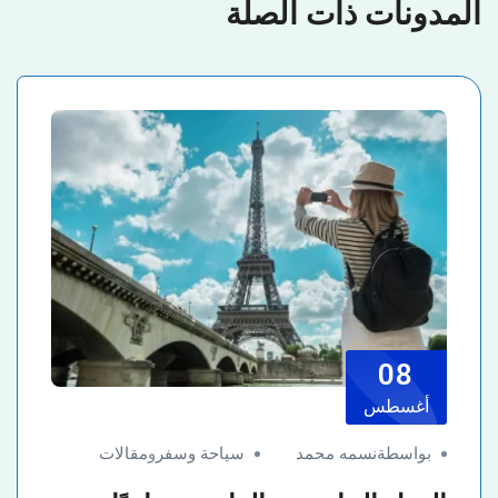
المدونات ذات الصلة
08
أغسطس
بواسطةنسمه محمد
سياحة وسفر
و
مقالات