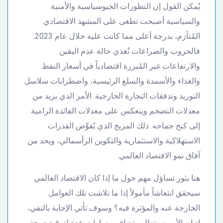
يُمكن القول إن التطورات الجيوسياسية والأمنية
والسياسية أصبحت تطغى على المشهد الاقتصادي
المُتأزم، بدرجة أعلى مما كانت عليه خلال عام 2023.
فالحروب والصراعات تُغذي حالة عدم اليقين
والارتفاعات غير المُبررة اقتصادياً في أسعار النفط
والغذاء والأسمدة والسلع الرئيسية، واضطرابات سلاسل
التوريد وتدفقات التجارة الخارجية. الأمر الذي يزيد من
معدلات التضخم وينعكس على معدلات الفائدة الرامية
إلى كبح جماحه. ذلك المزيج الذي يُقوِّض القدرات
الاستهلاكية والاستثمارية والتكوين الرأسمالي، ويحد من
آفاق نمو الاقتصاد العالمي.
هنا يثور تساؤل مهم حول ما إذا كان الاقتصاد العالمي
سيحقق انتعاشاً مأمولاً إذا ما تلاشت تلك العوامل
الخارجة عنه والمؤثرة فيه؟ وسوف تأتي الإجابة بالنفي،
إذ إن الأمر سيتطلب تضافر مسارات عدة لترقية درجة