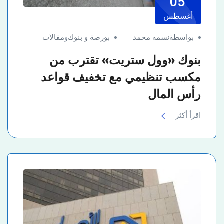
05
أغسطس
بواسطةنسمه محمد
بورصة و بنوك
و
مقالات
بنوك «وول ستريت» تقترب من
مكسب تنظيمي مع تخفيف قواعد
رأس المال
اقرأ أكثر