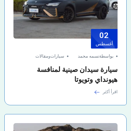
02
أغسطس
بواسطةنسمه محمد
سيارات
و
مقالات
سيارة سيدان صينية لمنافسة
هيونداي وتويوتا
اقرأ أكثر