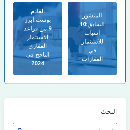
القادم
المنشور
بوست:
أبرز
السابق:
10
9 من قواعد
أسباب
الاستثمار
للاستثمار
العقاري
في
الناجح في
العقارات
2024
البحث