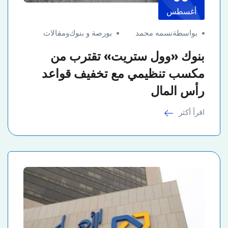
أغسطس
بواسطةنسمه محمد
بورصة و بنوك
و
مقالات
بنوك «وول ستريت» تقترب من
مكسب تنظيمي مع تخفيف قواعد
رأس المال
اقرأ أكثر