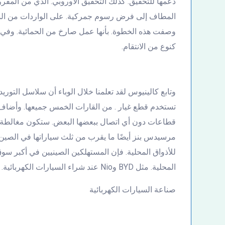
دعمها للتحقيق. كذلك التحقيق الأوروبي. الذي من المق
المطاف إلى فرض رسوم جمركية. على الواردات من السيار
وصفت هذه الخطوة. بأنها عمل صارخ من الحمائية. وفي 
كنوع من الانتقام.
وتابع كالينيوس لقد تعلمنا خلال الوباء أن سلاسل التو
تستخدم قطع غيار . من القارات الخمس جميعها. وأضاف 
قطاعات دون أي اتصال ببعضها البعض. ستكون مغالطة كب
مرسيدس بنز أيضًا ما يقرب من ثلث سياراتها في الصين. م
للأذواق المحلية. فإن المستهلكين الصينيين في أكبر س
المحلية. مثل BYD وNio عند شراء السيارات الكهربائية.
صناعة السيارات الكهربائية