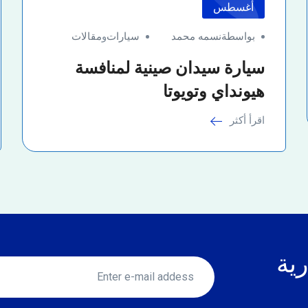
أغسطس
بواسطةنسمه محمد
سيارات
و
مقالات
سيارة سيدان صينية لمنافسة
هيونداي وتويوتا
اقرأ أكثر
رية