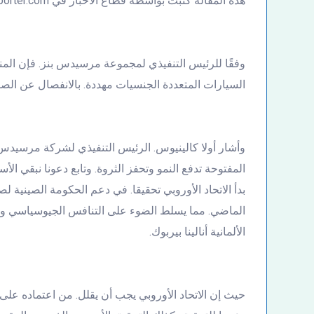
هذه المقالة كتبت بواسطة قطاع الأخبار في EgyExporter.com منصة الصادرات المصرية.
وفقًا للرئيس التنفيذي لمجموعة مرسيدس بنز. فإن الم
السيارات المتعددة الجنسيات مهددة. بالانفصال عن الصي
وأشار أولا كالينيوس. الرئيس التنفيذي لشركة مرسيدس ب
المفتوحة تدفع النمو وتحفز الثروة. وتابع دعونا نبقي 
بدأ الاتحاد الأوروبي تحقيقا. في دعم الحكومة الصينية 
الماضي. مما يسلط الضوء على التنافس الجيوسياسي والص
الألمانية أنالينا بيربوك.
حيث إن الاتحاد الأوروبي يجب أن يقلل. من اعتماده على