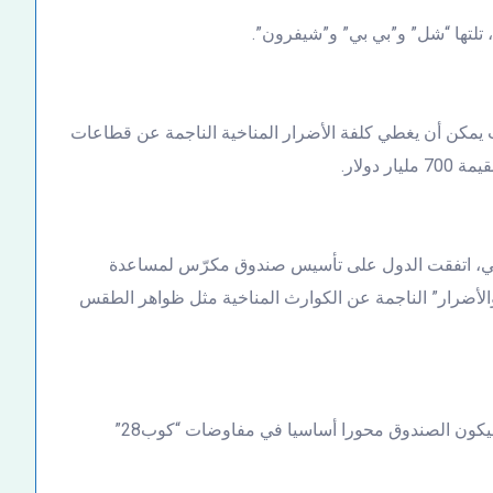
تلتها “شل” و”بي بي” و”شيفرون”.
ت يمكن أن يغطي كلفة الأضرار المناخية الناجمة عن قطاعات
دولار.
 العام الماضي، اتفقت الدول على تأسيس صندوق مكرّس لمساعدة
والأضرار” الناجمة عن الكوارث المناخية مثل ظواهر الطقس
لكن لم يتم بعد التوصل إلى اتفاق على التفاصيل فيما سيكون الصندوق محورا أساسيا في مفاوضات “كوب28”