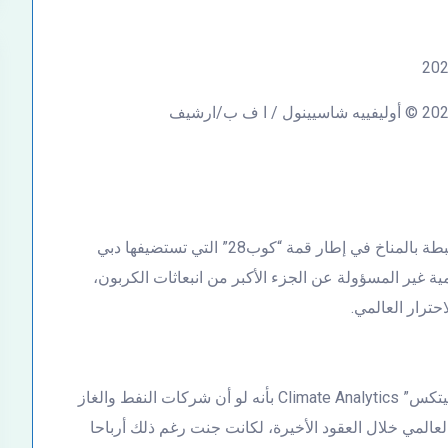
نُشرت الاستنتاجات قبيل مفاوضات الأمم المتحدة المرتبطة بالمناخ في إطار قمة “كوب28” التي تستضيفها دبي
مية غير المسؤولة عن الجزء الأكبر من انبعاثات الكربون،
ترار العالمي.
وجاء في التقرير الذي نشره مركز الأبحاث “كلايميت أناليتكس” Climate Analytics بأنه لو أن شركات النفط والغاز
العالمي خلال العقود الأخيرة، لكانت جنت رغم ذلك أرباحا