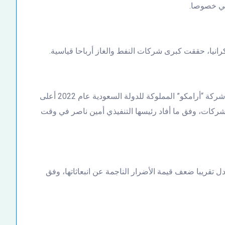
اضي خصوصا.
انيا، حققت كبرى شركات النفط والغاز أرباحا قياسية.
كانت الأرباح البالغة قيمتها 161 مليار دولار التي حققتها شركة “أرامكو” المملوكة للدولة السعودية عام 2022 أعلى
ركات، وفق ما أفاد رئيسها التنفيذي أمين ناصر في وقت
ل تقريبا ضعف قيمة الأضرار الناجمة عن انبعاثاتها، وفق