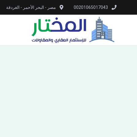
00201065017043
مصر - البحر الأحمر - الغردقة