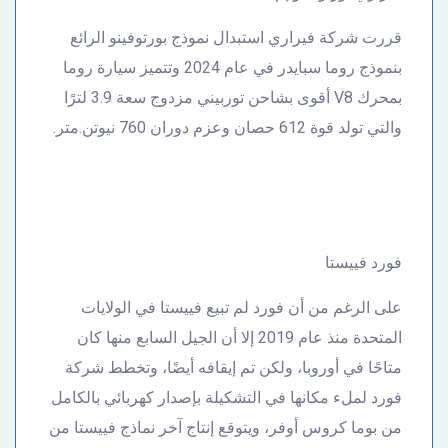
قررت شركة فيراري استبدال نموذج بورتوفينو الرائع
بنموذج روما سبايدر في عام 2024 وتتميز سيارة روما
بمحرك V8 أقوى بشاحن توربيني مزدوج سعة 3.9 لترًا
والتي تولد قوة 612 حصان وعزم دوران 760 نيوتن.متر.
فورد فييستا
على الرغم من أن فورد لم تبيع فييستا في الولايات
المتحدة منذ عام 2019 إلا أن الجيل السابع منها كان
متاحًا في أوروبا، ولكن تم إيقافه أيضًا، وتخطط شركة
فورد لملء مكانها في التشكيلة بإصدار كهربائي بالكامل
من بوما كروس أوفر، ويتوقع إنتاج آخر نماذج فييستا من