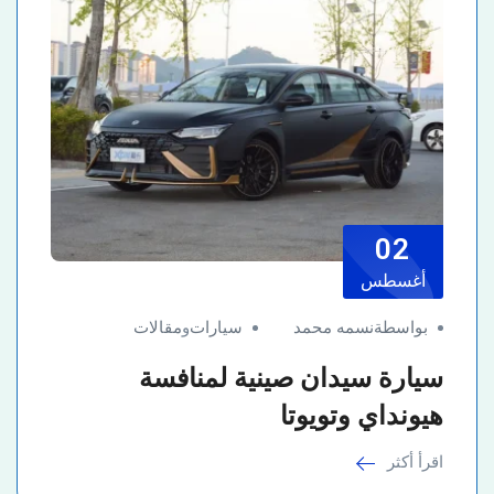
02
أغسطس
بواسطةنسمه محمد
سيارات
و
مقالات
سيارة سيدان صينية لمنافسة
هيونداي وتويوتا
اقرأ أكثر