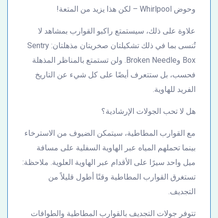
وحوض Whirlpool – لكن هذا يزيد من المتعة!
علاوة على ذلك، سيستمتع راكبو القوارب بمشاهد لا
تُنسى بما في ذلك تشكيلتان صخريتان مذهلتان: Sentry
Box وBroken Needle. ولن تستمتع بالمناظر المذهلة
فحسب، بل ستتعرف أيضًا على كل شيء عن التاريخ
الفريد للهاوية.
هل لا تحب الجولات الإرشادية؟
مع القوارب المطاطية، سيتمكن الضيوف من الاسترخاء
بينما تحملهم المياه عبر الهاوية السفلية على مسافة
ميل واحد سيرًا على الأقدام عبر الهاوية العلوية. ملاحظة:
تستغرق القوارب المطاطية وقتًا أطول قليلاً من
التجديف.
تتوفر جولات التجديف بالقوارب المطاطية والطوافات