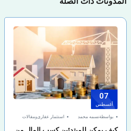
المدونات ذات الصلة
07
أغسطس
بواسطةنسمه محمد
استثمار عقارى
و
مقالات
كيف يمكن للمبتدئين كسب المال من