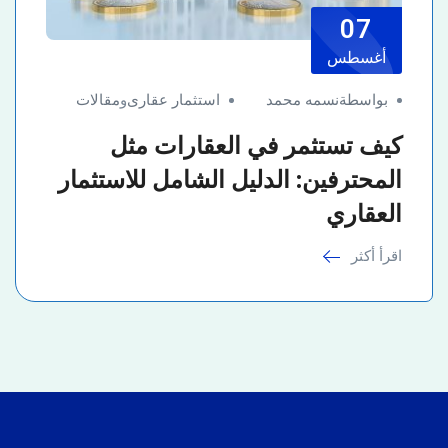
07
أغسطس
بواسطةنسمه محمد
استثمار عقارى
و
مقالات
كيف تستثمر في العقارات مثل
المحترفين: الدليل الشامل للاستثمار
العقاري
اقرأ أكثر