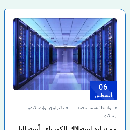
06
أغسطس
بواسطةنسمه محمد
تكنولوجيا وإتصالات
و
مقالات
مع تزايد استهلاك الكهرباء.. أستراليا