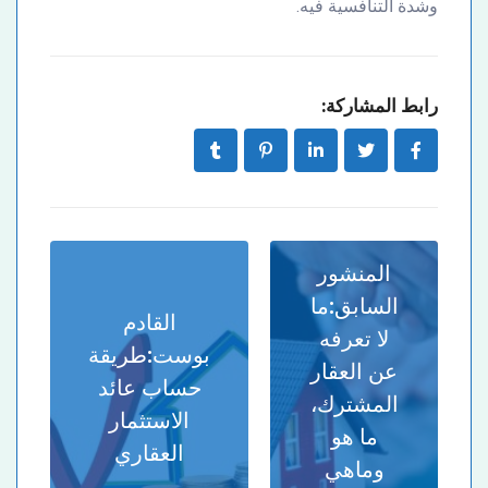
وشدة التنافسية فيه.
رابط المشاركة:
المنشور
السابق:
ما
القادم
لا تعرفه
بوست:
طريقة
عن العقار
حساب عائد
المشترك،
الاستثمار
ما هو
العقاري
وماهي