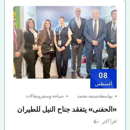
08
أغسطس
بواسطةنسمه محمد
سياحة وسفر
و
مقالات
«الحفنى» يتفقد جناح النيل للطيران
اقرأ أكثر