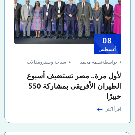
08
أغسطس
بواسطةنسمه محمد
سياحة وسفر
و
مقالات
لأول مرة.. مصر تستضيف أسبوع
الطيران الأفريقى بمشاركة 550
خبيرًا
اقرأ أكثر