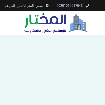
00201065017043
مصر - البحر الأحمر - الغردقة