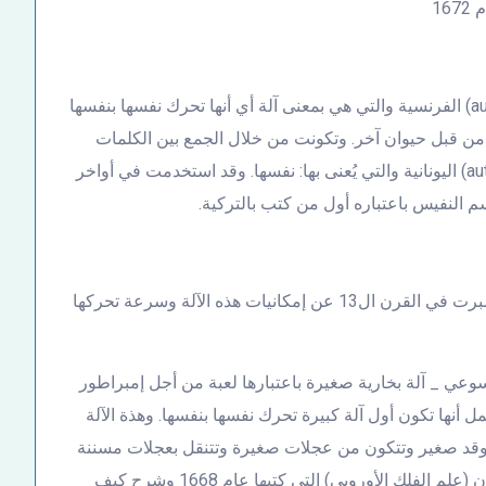
16
جاءت كلمة سيارة إلى اللغة التركية من كلمة (automobil) الفرنسية والتي هي بمعنى آلة أي أنها تحرك نفسها بنفسها
أو من قبل حيوان آخر. وتكونت من خلال الجمع بين الكلمات
(mobilis) اللاتينية والتي يُعنى بها: المتحركة، وكلمة (autós) اليونانية والتي يُعنى بها: نفسها. وقد استخدمت في أواخر
وتحدث روجر بيكون في الرسالة التي كتبها إلى غيوم همبرت في القرن ال13 عن إمكانيات هذه الآلة وسرعة تحركها
يسوعي _ آلة بخارية صغيرة باعتبارها لعبة من أجل إمبراطور
ين العامين 1679_ 1681 ومن المحتمل أنها تكون أول آلة كبيرة تحرك نفسها بنفسها. وهذة الآلة
 موقد صغير وتتكون من عجلات صغيرة وتتنقل بعجلات مسننة
ودواره وتسير بالبخار. وشرح فربيست في مؤلفاته بعنوان (علم الفلك الأوروبي) التي كتبها عام 1668 وشرح كيف