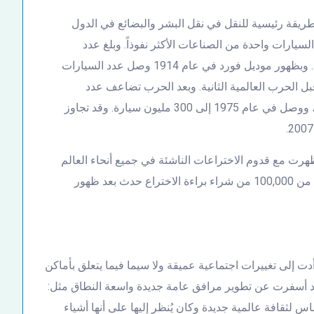
يقة رئيسية للنقل في نقل البشر والبضائع في الدول
لسيارات واحدة من الصناعات الأكثر نفوذاً. وبلغ عدد
السيارات في العالم في عام 1907 إلى 250,000 سيارة. وبظهور موديل فورد في عام 1914 وصل عدد السيارات
هذا العدد إلى 50 مليون فقط قبل الحرب العالمية الثانية. وبعد الحرب تضاعف عدد
السيارات في السنوات الثلاثين الماضية إلى ست مرات، ووصل في عام 1975 إلى 300 مليون سيارة. وقد تجاوز
 مع قدوم الاختراعات الناشئة في جميع أنحاء العالم
على مدار قرن تقريبًا. وتشير التقديرات إلى أن ما يقرب من 100,000 من شراء براءة الاختراع حدث بعد ظهور
دت إلى تغييرات اجتماعية عميقة ولا سيما فيما يتعلق بأماكن
 فقد أسفرت عن تطوير مرافق عامة جديدة واسعة النطاق مثل:
لثقافة عالمية جديدة وكان يُنظر إليها على أنها أشياء