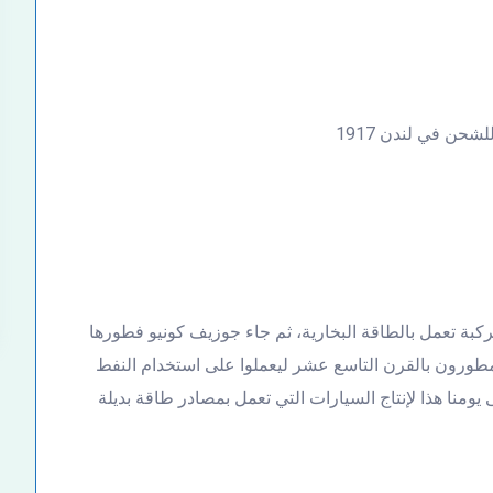
حن في لندن 1917
ارة في عام 1672 عند اختراع مركبة تعمل بالطاقة البخارية، ثم جاء جوزيف كونيو فطورها
 نقل البشر، في عام 1769. ثم جاء المطورون بالقرن التاسع عشر ليعملوا على استخدام النفط
ومنا هذا لإنتاج السيارات التي تعمل بمصادر طاقة بديلة