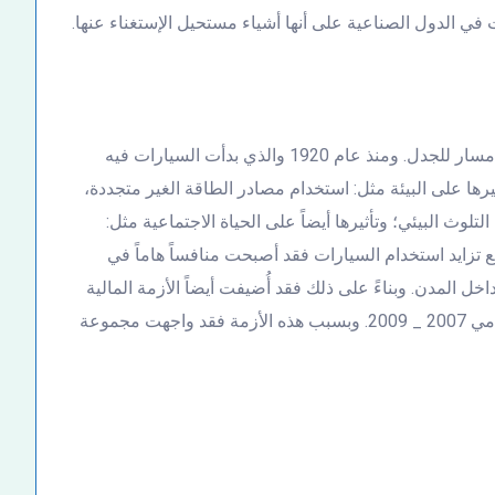
ي الدول الصناعية على أنها أشياء مستحيل الإستغناء عنها.
فأثرت السيارات على الحياة الاجتماعية فقد كانت دائماً مسار للجدل. ومنذ عام 1920 والذي بدأت السيارات فيه
يرها على البيئة مثل: استخدام مصادر الطاقة الغير متجددة،
لوث البيئي؛ وتأثيرها أيضاً على الحياة الاجتماعية مثل:
ع تزايد استخدام السيارات فقد أصبحت منافساً هاماً في
ل المدن. وبناءً على ذلك فقد أُضيفت أيضاً الأزمة المالية
العالمية والتي أثرت بعمق في صناعة السيارات بين العامي 2007 _ 2009. وبسبب هذه الأزمة فقد واجهت مجموعة