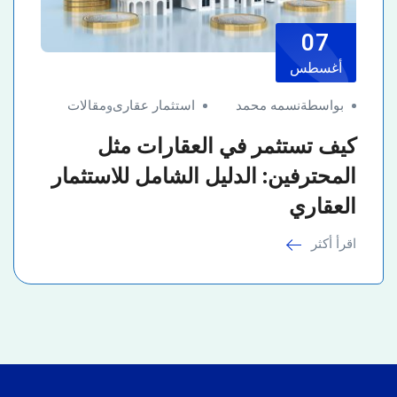
07
أغسطس
بواسطةنسمه محمد
استثمار عقارى
و
مقالات
كيف تستثمر في العقارات مثل
المحترفين: الدليل الشامل للاستثمار
العقاري
اقرأ أكثر