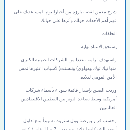
شرح معمق لقصة بارزة من أخباراليوم، لمساعدتك على
فهم أهم الأحداث حولك وأثرها على حياتك
الحلقات
يستحق الانتباه نهاية
واستهدف ترامب عددا من الشركات الصينية الكبرى
منها تيك توك وهواوي) وتنسنت) لأسباب اعتبرها تمس
الأمن القومي لبلاده.
وردت الصين بإصدار قائمة سوداء بأسماء شركات
أمريكية وسط تصاعد التوتر بين القطبين الاقتصاديين
العالميين.
وحسب قرار بورصة وول ستريت، سيبدأ منع تداول
أسهم الشركات الثلاث بين يومي 7 و 11 يناير / كانون