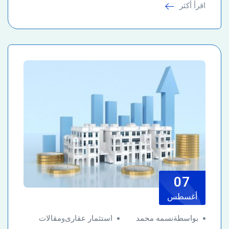
اقرأ أكثر
07
أغسطس
بواسطةنسمه محمد
استثمار عقارى
و
مقالات