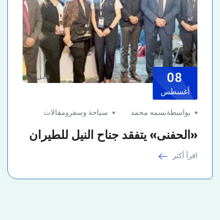
08
أغسطس
بواسطةنسمه محمد
سياحة وسفر
و
مقالات
«الحفنى» يتفقد جناح النيل للطيران
اقرأ أكثر