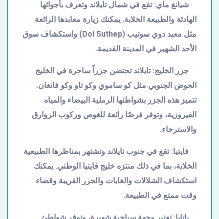
شيانغ ماي: تقع في شمال تايلاند وتعرف بأجوائها
الهادئة والطبيعة الخلابة. يمكنك زيارة معابدها الرائعة
مثل معبد دوي سوتيب (
Doi Suthep
) واستكشاف سوق
الأحد الشهير في المدينة القديمة.
جزر الخليج: تايلاند تحتضن جزراً ساحرة في الخليج
الحوض الجنوبي مثل كو ساموي وكو تاو وكو فانغان.
تتميز هذه الجزر بشواطئها الرملية البيضاء والمياه
الفيروزية، وتوفر فرصًا رائعة للغوص وركوب الزوارق
والاسترخاء.
فايتيا: تقع في جنوب تايلاند وتشتهر بمناظرها الطبيعية
الخلابة، بما في ذلك منتزه خليج فايتيا الوطني. يمكنك
استكشاف الشلالات والغابات والجزر القريبة وقضاء
وقت ممتع في الطبيعة.
باتايا: تعتبر وجهة سياحية شهيرة، وتوفر شواطئ