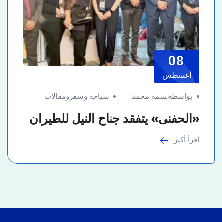
08
أغسطس
بواسطةنسمه محمد
سياحة وسفر
و
مقالات
«الحفنى» يتفقد جناح النيل للطيران
اقرأ أكثر