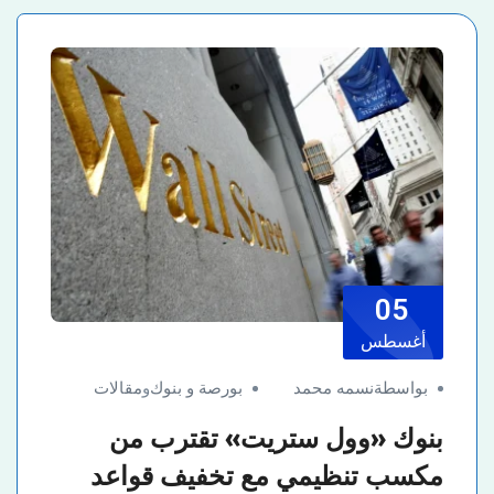
05
أغسطس
بواسطةنسمه محمد
بورصة و بنوك
و
مقالات
بنوك «وول ستريت» تقترب من
مكسب تنظيمي مع تخفيف قواعد