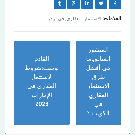
العلامات:
الاستثمار
العقارى
فى تركيا
,
,
المنشور
السابق:
ما
القادم
هي أفضل
بوست:
شروط
طرق
الاستثمار
الأستثمار
العقاري في
العقاري
الإمارات
في
2023
الكويت ؟