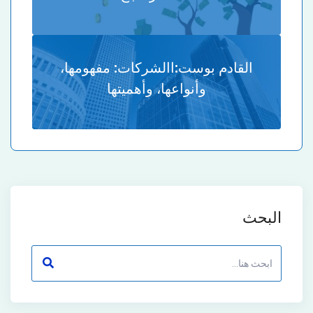
القادم بوست:
االشركات: مفهومها،
وأنواعها، وأهميتها
البحث