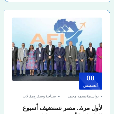
08
أغسطس
بواسطةنسمه محمد
سياحة وسفر
و
مقالات
لأول مرة.. مصر تستضيف أسبوع