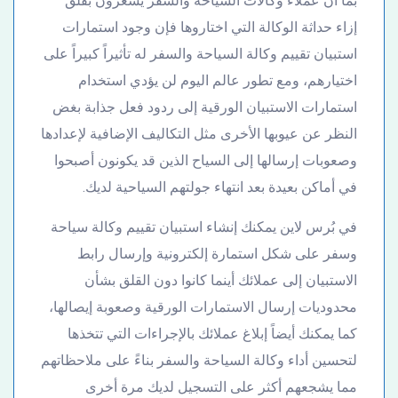
بما أن عملاء وكالات السياحة والسفر يشعرون بقلق
إزاء حداثة الوكالة التي اختاروها فإن وجود استمارات
استبيان تقييم وكالة السياحة والسفر له تأثيراً كبيراً على
اختيارهم، ومع تطور عالم اليوم لن يؤدي استخدام
استمارات الاستبيان الورقية إلى ردود فعل جذابة بغض
النظر عن عيوبها الأخرى مثل التكاليف الإضافية لإعدادها
وصعوبات إرسالها إلى السياح الذين قد يكونون أصبحوا
في أماكن بعيدة بعد انتهاء جولتهم السياحية لديك.
في بُرس لاين يمكنك إنشاء استبيان تقييم وكالة سياحة
وسفر على شكل استمارة إلكترونية وإرسال رابط
الاستبيان إلى عملائك أينما كانوا دون القلق بشأن
محدوديات إرسال الاستمارات الورقية وصعوبة إيصالها،
كما يمكنك أيضاً إبلاغ عملائك بالإجراءات التي تتخذها
لتحسين أداء وكالة السياحة والسفر بناءً على ملاحظاتهم
مما يشجعهم أكثر على التسجيل لديك مرة أخرى