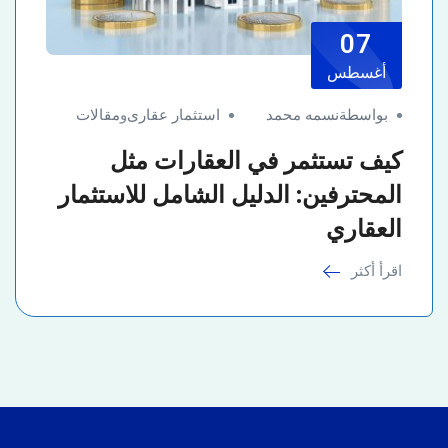
07
أغسطس
بواسطةنسمه محمد
استثمار عقارى
و
مقالات
كيف تستثمر في العقارات مثل
المحترفين: الدليل الشامل للاستثمار
العقاري
اقرأ أكثر