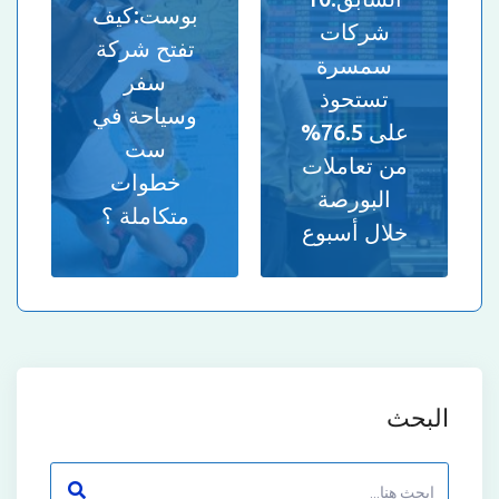
بوست:
كيف
شركات
تفتح شركة
سمسرة
سفر
تستحوذ
وسياحة في
على 76.5%
ست
من تعاملات
خطوات
البورصة
متكاملة ؟
خلال أسبوع
البحث