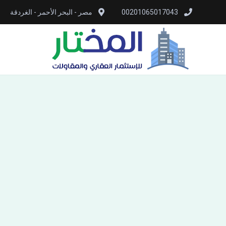
00201065017043
مصر - البحر الأحمر - الغردقة