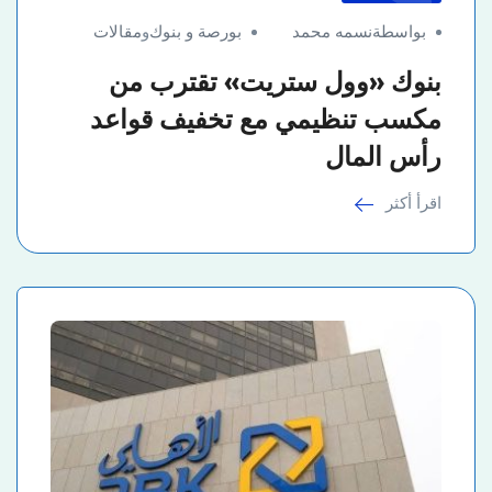
بواسطةنسمه محمد
بورصة و بنوك
و
مقالات
بنوك «وول ستريت» تقترب من
مكسب تنظيمي مع تخفيف قواعد
رأس المال
اقرأ أكثر