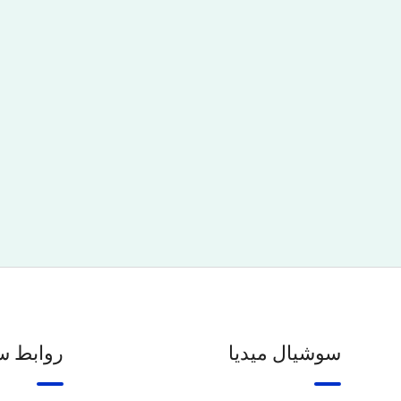
سوشيال ميديا
روابط س