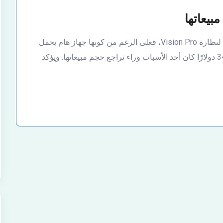
فخفقت شركة آبل مجددا في تحقيق نسبة مبيعات جيدة لنظارة Vision Pro، فعلى الرغم من كونها جهاز هام يحمل
مزايا عديدة إلا أن القيمة السعرية الباهظة التى تبلغ 3499 دولارًا كان أحد الأسباب وراء تراجع حجم مبيعاتها. ويؤكد