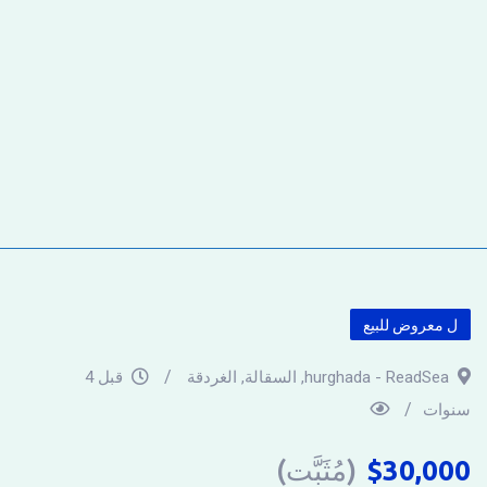
ل معروض للبيع
hurghada - ReadSea
,
السقالة
,
الغردقة
قبل 4
سنوات
30,000
$
(مُثَبَّت)