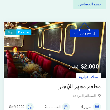
جميع الخصائص
Top
Popular
ل معروض للبيع
$
2,000
(مُثَبَّت)
محلات تجارية
مطعم مجهز للإيجار
السقالة
,
الغردقة
سرير
4
الحمامات
2
2000
Sqft