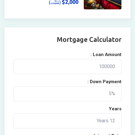
$
2,000
(مُثَبَّت)
Mortgage Calculator
Loan Amount :
Down Payment :
Years