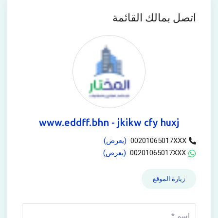
اتصل بمالك القائمة
www.eddff.bhn - jkikw cfy huxj
00201065017XXX
(يعرض)
00201065017XXX
(يعرض)
زيارة الموقع