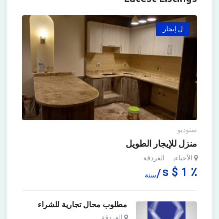
ل إيجار
ستوديو
منزل للإيجار الطويل
الأحياء
,
الغردقة
٪ 1 $ s
سنة
مطلوب محال تجارية للشراء
الغردقة