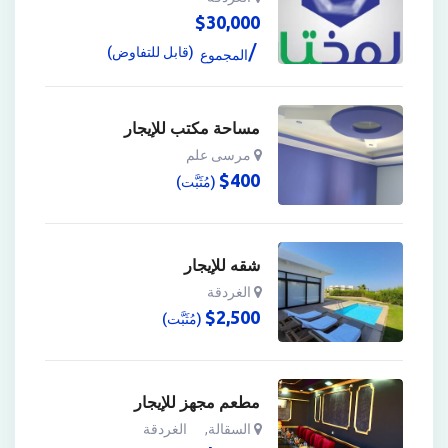
$
30,000
(قابل للتفاوض)
المجموع
مساحة مكتب للإيجار
مرسى علم
$
400
(مُثَبَّت)
شقه للإيجار
الغردقة
$
2,500
(مُثَبَّت)
مطعم مجهز للإيجار
السقالة
,
الغردقة