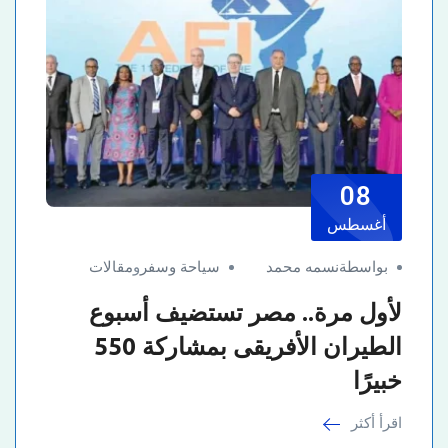
08
أغسطس
بواسطةنسمه محمد
سياحة وسفر
و
مقالات
لأول مرة.. مصر تستضيف أسبوع
الطيران الأفريقى بمشاركة 550
خبيرًا
اقرأ أكثر