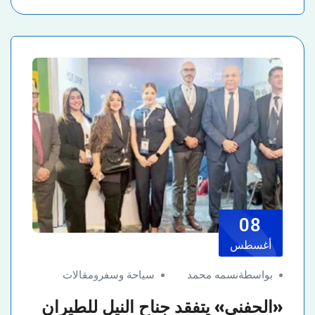
08
أغسطس
بواسطةنسمه محمد
سياحة وسفر
و
مقالات
«الحفنى» يتفقد جناح النيل للطيران