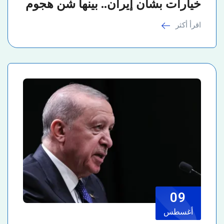
خيارات بشأن إيران.. بينها شن هجوم
اقرأ أكثر
09
أغسطس