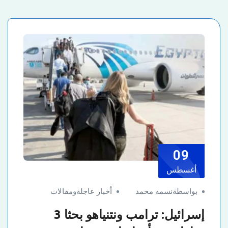
09
أغسطس
بواسطةنسمه محمد
أخبار عاجلة
و
مقالات
إسرائيل: ترامب ونتنياهو بحثا 3