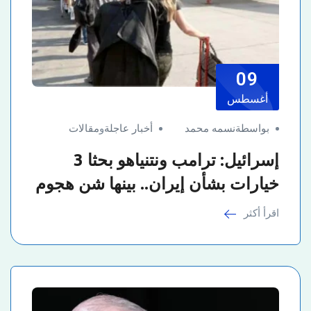
09
أغسطس
بواسطةنسمه محمد
أخبار عاجلة
و
مقالات
إسرائيل: ترامب ونتنياهو بحثا 3
خيارات بشأن إيران.. بينها شن هجوم
اقرأ أكثر