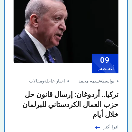
09
أغسطس
بواسطةنسمه محمد
أخبار عاجلة
و
مقالات
تركيا.. أردوغان: إرسال قانون حل
حزب العمال الكردستاني للبرلمان
خلال أيام
اقرأ أكثر