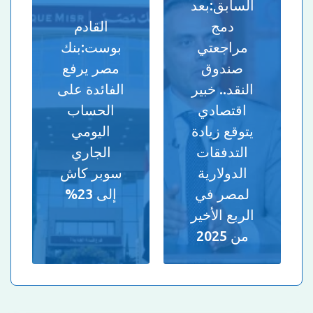
السابق:
بعد
دمج
القادم
مراجعتي
بوست:
بنك
صندوق
مصر يرفع
النقد.. خبير
الفائدة على
اقتصادي
الحساب
يتوقع زيادة
اليومي
التدفقات
الجاري
الدولارية
سوبر كاش
لمصر في
إلى 23%
الربع الأخير
من 2025