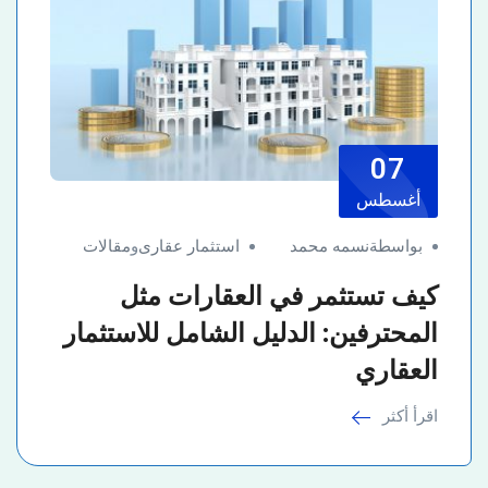
07
أغسطس
بواسطةنسمه محمد
استثمار عقارى
و
مقالات
كيف تستثمر في العقارات مثل
المحترفين: الدليل الشامل للاستثمار
العقاري
اقرأ أكثر