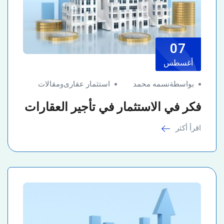
07
أغسطس
بواسطةنسمه محمد
استثمار عقارى
و
مقالات
فكر في الاستثمار في تأجير العقارات
اقرأ أكثر