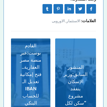
العلامات:
الاستثمار
الاوروبى
,
القادم
بوست:
عبر
منصة مصر
المنشور
العقارية..
السابق:
وزير
فتح إمكانية
الإسكان
تعديل الـ
يتفقد
IBAN
مشروع
للحساب
“سكن لكل
البنكي