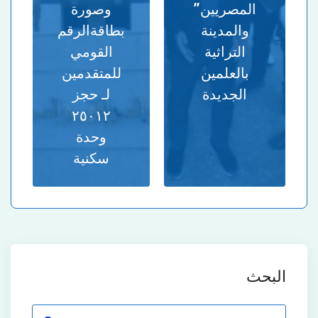
المصريين”
وصورة
والمدينة
بطاقةالرقم
التراثية
القومي
بالعلمين
للمتقدمين
الجديدة
لـ حجز
٢٥٠١٢
وحدة
سكنية
البحث