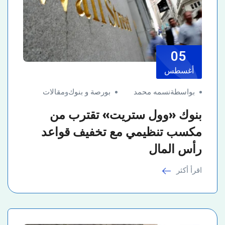
05
أغسطس
بواسطةنسمه محمد
بورصة و بنوك
و
مقالات
بنوك «وول ستريت» تقترب من
مكسب تنظيمي مع تخفيف قواعد
رأس المال
اقرأ أكثر