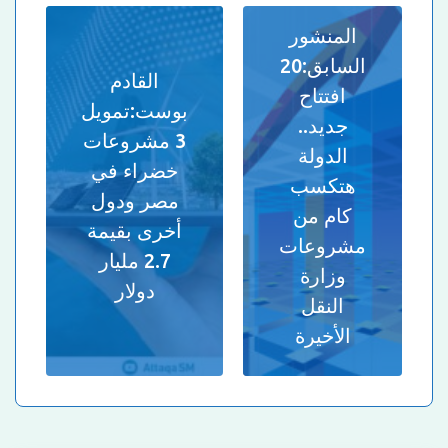
المنشور
السابق:
20
القادم
افتتاح
بوست:
تمويل
جديد..
3 مشروعات
الدولة
خضراء في
هتكسب
مصر ودول
كام من
أخرى بقيمة
مشروعات
2.7 مليار
وزارة
دولار
النقل
الأخيرة