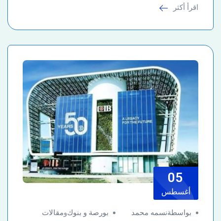
اقرأ أكثر
05
أغسطس
بواسطةنسمه محمد
بورصة و بنوك
و
مقالات