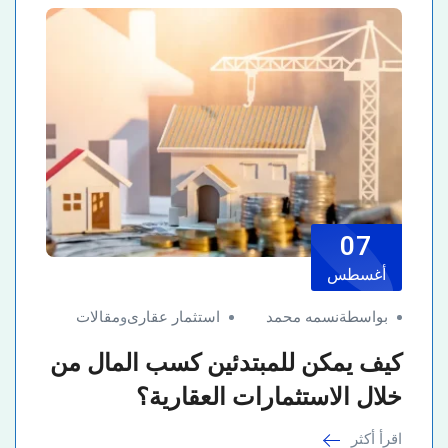
07
أغسطس
بواسطةنسمه محمد
استثمار عقارى
و
مقالات
كيف يمكن للمبتدئين كسب المال من
خلال الاستثمارات العقارية؟
اقرأ أكثر