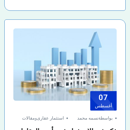
07
أغسطس
بواسطةنسمه محمد
استثمار عقارى
و
مقالات