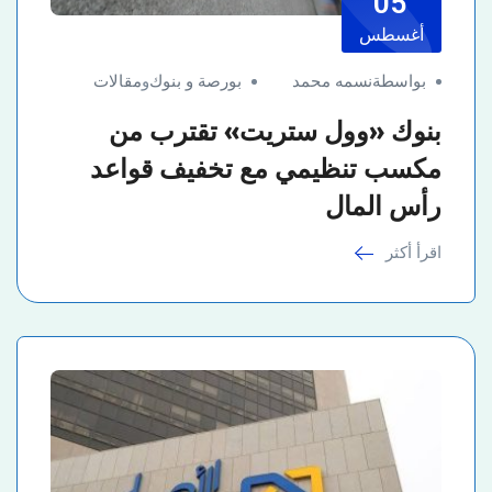
05
أغسطس
بواسطةنسمه محمد
بورصة و بنوك
و
مقالات
بنوك «وول ستريت» تقترب من
مكسب تنظيمي مع تخفيف قواعد
رأس المال
اقرأ أكثر