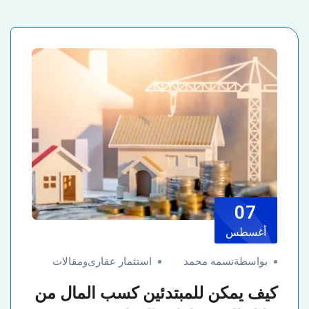
07
أغسطس
بواسطةنسمه محمد
استثمار عقارى
و
مقالات
كيف يمكن للمبتدئين كسب المال من