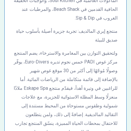
المأكولات العالمية في Soul Kitchen، والوجبات الخفيفة
الحافية القدمين في Beach Shack، والمرطبات عند
الغروب في Sip & Dip.
منتجع إيري المالديف: تجربة جزيرة أصيلة بأسلوب حياة
صديق للبيئة
ولتحقيق التوازن بين المغامرة والاسترخاء، يضم المنتجع
مركز غوص PADI خمس نجوم تديره Euro-Divers، يوفّر
وصولًا مُوجّهًا إلى أكثر من 30 موقع غوص شهير
بالإضافة إلى قائمة متكاملة من الرياضات المائية. أما
للراغبين في وتيرة أهدأ، فيقدّم منتجع Eskape Spa ملاذًا
منعزلًا وسط المظلة الاستوائية للجزيرة، مع علاجات
شمولية وطقوس مستوحاة من المحيط مستندة إلى
التقاليد المالديفية. إضافةً إلى ذلك، ولمن يتطلعون
للاحتفال بمحطات الحياة المميزة، ينسّق المنتجع تجارب