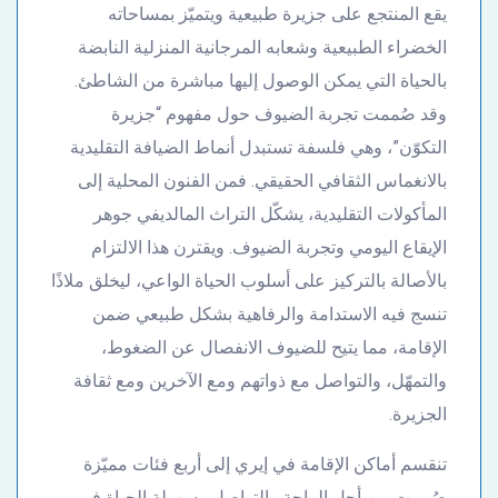
يقع المنتجع على جزيرة طبيعية ويتميّز بمساحاته
الخضراء الطبيعية وشعابه المرجانية المنزلية النابضة
بالحياة التي يمكن الوصول إليها مباشرة من الشاطئ.
وقد صُممت تجربة الضيوف حول مفهوم “جزيرة
التكوّن”، وهي فلسفة تستبدل أنماط الضيافة التقليدية
بالانغماس الثقافي الحقيقي. فمن الفنون المحلية إلى
المأكولات التقليدية، يشكّل التراث المالديفي جوهر
الإيقاع اليومي وتجربة الضيوف. ويقترن هذا الالتزام
بالأصالة بالتركيز على أسلوب الحياة الواعي، ليخلق ملاذًا
تنسج فيه الاستدامة والرفاهية بشكل طبيعي ضمن
الإقامة، مما يتيح للضيوف الانفصال عن الضغوط،
والتمهّل، والتواصل مع ذواتهم ومع الآخرين ومع ثقافة
الجزيرة.
تنقسم أماكن الإقامة في إيري إلى أربع فئات مميّزة
صُممت من أجل الراحة والتواصل وسهولة الحياة في