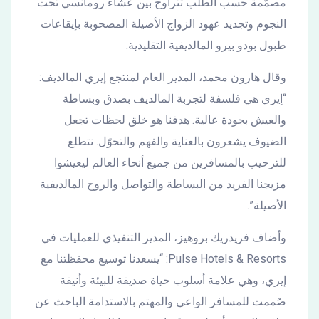
مصمّمة حسب الطلب تتراوح بين عشاء رومانسي تحت
النجوم وتجديد عهود الزواج الأصيلة المصحوبة بإيقاعات
طبول بودو بيرو المالديفية التقليدية.
وقال هارون محمد، المدير العام لمنتجع إيري المالديف:
“إيري هي فلسفة لتجربة المالديف بصدق وبساطة
والعيش بجودة عالية. هدفنا هو خلق لحظات تجعل
الضيوف يشعرون بالعناية والفهم والتحوّل. نتطلع
للترحيب بالمسافرين من جميع أنحاء العالم ليعيشوا
مزيجنا الفريد من البساطة والتواصل والروح المالديفية
الأصيلة”.
وأضاف فريدريك بروهيز، المدير التنفيذي للعمليات في
Pulse Hotels & Resorts: “يسعدنا توسيع محفظتنا مع
إيري، وهي علامة أسلوب حياة صديقة للبيئة وأنيقة
صُممت للمسافر الواعي والمهتم بالاستدامة الباحث عن