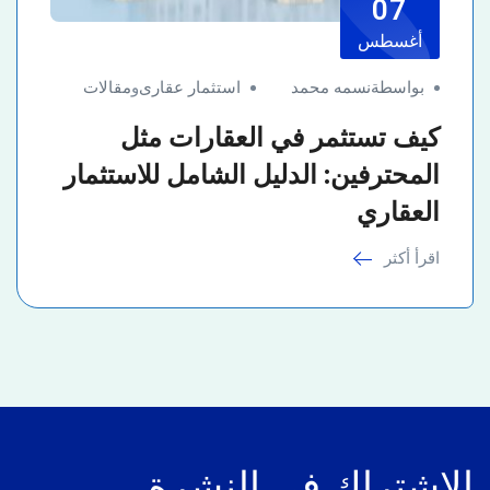
07
أغسطس
بواسطةنسمه محمد
استثمار عقارى
و
مقالات
كيف تستثمر في العقارات مثل
المحترفين: الدليل الشامل للاستثمار
العقاري
اقرأ أكثر
الاشتراك في النشرة