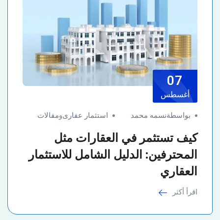
07
أغسطس
بواسطةنسمه محمد
استثمار عقارى
و
مقالات
كيف تستثمر في العقارات مثل
المحترفين: الدليل الشامل للاستثمار
العقاري
اقرأ أكثر