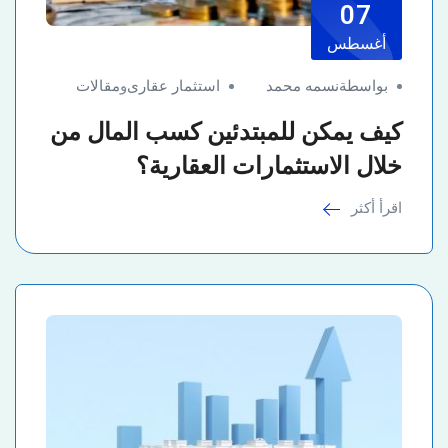
07
أغسطس
بواسطةنسمه محمد
استثمار عقارى
و
مقالات
كيف يمكن للمبتدئين كسب المال من
خلال الاستثمارات العقارية؟
اقرأ أكثر