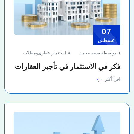
07
أغسطس
بواسطةنسمه محمد
استثمار عقارى
و
مقالات
فكر في الاستثمار في تأجير العقارات
اقرأ أكثر