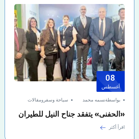
08
أغسطس
بواسطةنسمه محمد
سياحة وسفر
و
مقالات
«الحفنى» يتفقد جناح النيل للطيران
اقرأ أكثر