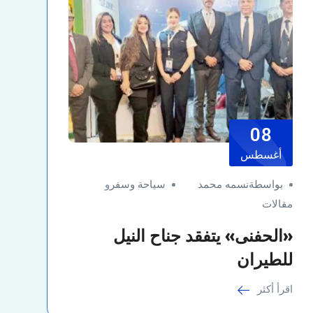
08
أغسطس
بواسطةنسمه محمد
سياحة وسفر
و
مقالات
«الحفنى» يتفقد جناح النيل
للطيران
اقرأ أكثر