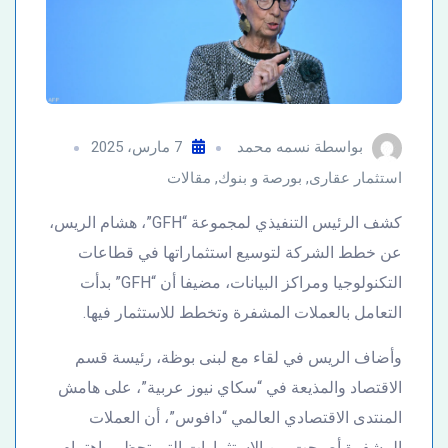
بواسطة
نسمه محمد
7 مارس، 2025
استثمار عقارى
,
بورصة و بنوك
,
مقالات
كشف الرئيس التنفيذي لمجموعة “GFH”، هشام الريس،
عن خطط الشركة لتوسيع استثماراتها في قطاعات
التكنولوجيا ومراكز البيانات، مضيفا أن “GFH” بدأت
التعامل بالعملات المشفرة وتخطط للاستثمار فيها.
وأضاف الريس في لقاء مع لبنى بوظة، رئيسة قسم
الاقتصاد والمذيعة في “سكاي نيوز عربية”، على هامش
المنتدى الاقتصادي العالمي “دافوس”، أن العملات
المشفرة أصبحت من الاستثمارات التي تحظى باهتمام