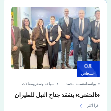
08
أغسطس
بواسطةنسمه محمد
سياحة وسفر
و
مقالات
«الحفنى» يتفقد جناح النيل للطيران
اقرأ أكثر