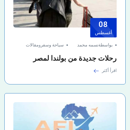
08
أغسطس
بواسطةنسمه محمد
سياحة وسفر
و
مقالات
رحلات جديدة من بولندا لمصر
اقرأ أكثر