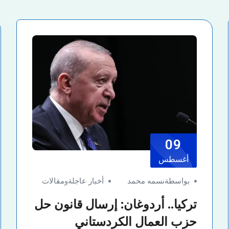
09
أغسطس
بواسطةنسمه محمد
أخبار عاجلة
و
مقالات
تركيا.. أردوغان: إرسال قانون حل
حزب العمال الكردستاني