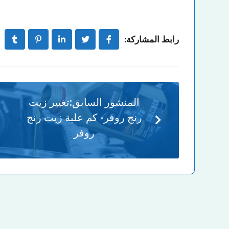
رابط المشاركة:
المنشور السابق:
تغيير زيت
رنج روفر- كم علبة زيت رنج
روفر