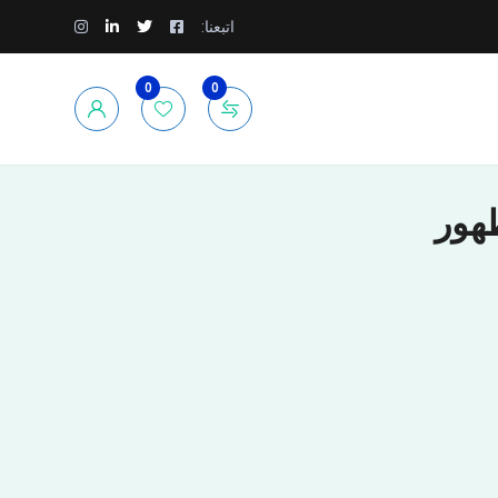
اتبعنا:
0
0
هور