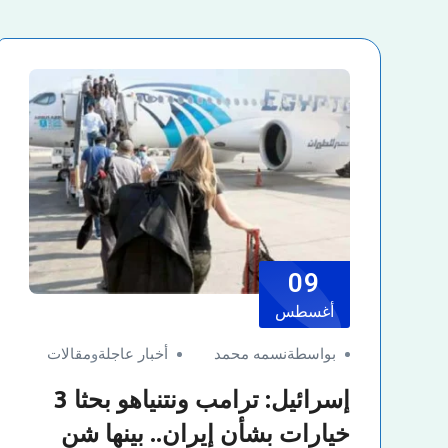
09
أغسطس
بواسطةنسمه محمد
أخبار عاجلة
و
مقالات
إسرائيل: ترامب ونتنياهو بحثا 3
خيارات بشأن إيران.. بينها شن